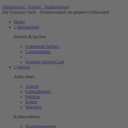
Altfunnixsiel · Funnix · Neufunnixsiel
Die Funnixer Siele - Nordseeurlaub im grünen Ostfriesland
Moin!
// übernachten
Suchen & buchen
Unterkunft buchen
Campingplatz
Nordsee-ServiceCard
// erleben
Aktiv leben
Angeln
Fahrradfahren
Paddeln
Reiten
Wandern
Kultur erleben
Skulpturengarten