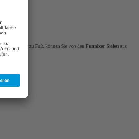
rrad, Kanu oder zu Fuß, können Sie von den
Funnixer Sielen
aus