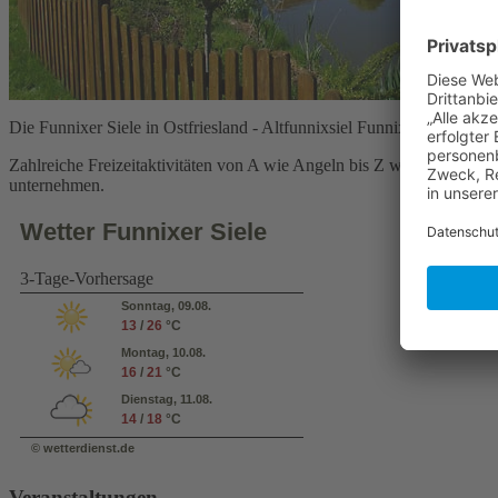
Die Funnixer Siele in Ostfriesland - Altfunnixsiel Funnix Neufunnixsi
Zahlreiche Freizeitaktivitäten von A wie Angeln bis Z wie Zelten u
unternehmen.
Wetter Funnixer Siele
3-Tage-Vorhersage
Sonntag, 09.08.
13
/
26
°C
Montag, 10.08.
16
/
21
°C
Dienstag, 11.08.
14
/
18
°C
© wetterdienst.de
Veranstaltungen