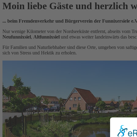
Moin liebe Gäste und herzlich
... beim Fremdenverkehr und Bürgerverein der Funnixersiele e.V
Nur wenige Kilometer von der Nordseeküste entfernt, abseits vom Tr
Neufunnixsiel
,
Altfunnixsiel
und etwas weiter landeinwärts das bes
Für Familien und Naturliebhaber sind diese Orte, umgeben von saft
sich von Stress und Hektik zu erholen.