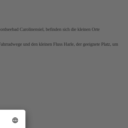
rdseebad Carolinensiel, befinden sich die kleinen Orte
hrradwege und den kleinen Fluss Harle, der geeignete Platz, um