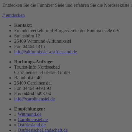
Entdecken Sie die Funnixer Siele und erfahren Sie die Nordseeküste in
// entdecken
Kontakt:
Fremdenverkehr und Bürgerverein der Funnixersiele e.V.
Smittshörn 12
26409 Wittmund-Altfunnixsiel
Fon 04464.1415
info@altfunnixsiel-ostfriesland.de
Buchungs-Anfrage:
Tourist-Info Nordseebad
Carolinensiel-Harlesiel GmbH
Bahnhofstr. 40
26409 Carolinensiel
Fon 04464 9493-93
Fax 04464 9493-94
info@carolinensiel.de
Empfehlungen:
»
Wittmund.de
»
Carolinensiel.de
»
Ostfriesland.de
»
OstfriesischeLandschaft.de