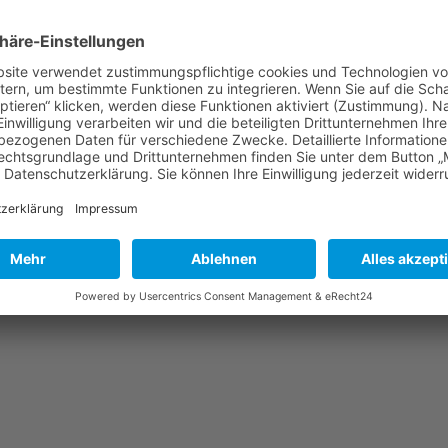
el
nd unzählige nahe und weitere Ausflugsmöglichkeiten, ob mit Auto, Fah