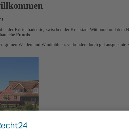
 willkommen
.!
ubel der Küstenbadeorte, zwischen der Kreisstadt Wittmund und dem No
chauliche
Funnix
.
igen grünen Weiden und Windmühlen, verbunden durch gut ausgebaute Fa