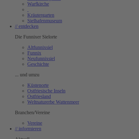
Warfkirche
Kräutergarten
Sielhafenmuseum
// entdecken
Die Funnixer Sielorte
Altfunnixsiel
Funnix
Neufunnixsiel
Geschichte
... und umzu
Küstenorte
Ostfriesische Inseln
Ostfriesland
Weltnaturerbe Wattenmeer
Branchen/Vereine
Vereine
// informieren